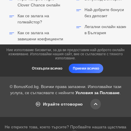
Clover Chance онлайн
Най-добрите бонуси
Как се залага на
без депозит
голмайстор?
Легални онлайн казина
Как се залага на
в България
завишени коефициенти
Ние използваме бисквитки, за да ви предоставим най-доброто онлайн
изживяване. Използвайки нашия сайт, вие се съгласявате с тяхното
използване.
Отхвърли всичко
Приеми всичко
© BonusKod.bg. Всички права запазени. Използвайки тази
услуга, се съгласявате с нейните
Условия за Ползване
.
Играйте отговорно
Не открихте това, което търсите? Пробвайте нашата щастлива