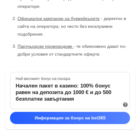
оператори.
Официални кампании на букмейкърите
- директно в
сайта на оператора, но често без ексклузивни
подобрения.
Партньорски промокодове
- те обикновено дават по-
добри условия от стандартните оферти.
Най-високият бонус на пазара
Начален пакет в казино: 100% бонус
равен на депозита до 1000 € и до 500
безплатни завъртания
Информация за бонус на bet365