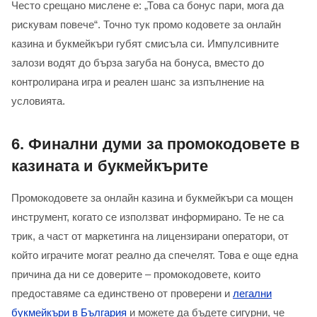
Често срещано мислене е: „Това са бонус пари, мога да
рискувам повече“. Точно тук промо кодовете за онлайн
казина и букмейкъри губят смисъла си. Импулсивните
залози водят до бърза загуба на бонуса, вместо до
контролирана игра и реален шанс за изпълнение на
условията.
6.
Финални думи за промокодовете в
казината и букмейкърите
Промокодовете за онлайн казина и букмейкъри са мощен
инструмент, когато се използват информирано. Те не са
трик, а част от маркетинга на лицензирани оператори, от
който играчите могат реално да спечелят. Това е още една
причина да ни се доверите – промокодовете, които
предоставяме са единствено от проверени и
легални
букмейкъри в България
и можете да бъдете сигурни, че