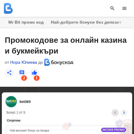
Mr Bit промо код
Най-добрите бонуси без депозит
Ко
Промокодове за онлайн казина
и букмейкъри
от
Нора Юлиева
до
2
1