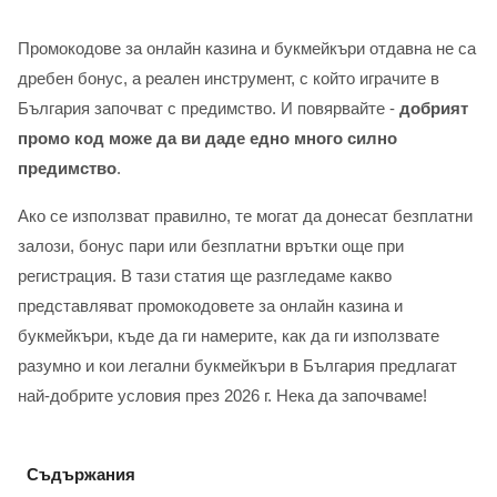
Промокодове за онлайн казина и букмейкъри отдавна не са
дребен бонус, а реален инструмент, с който играчите в
България започват с предимство. И повярвайте -
добрият
промо код може да ви даде едно много силно
предимство
.
Ако се използват правилно, те могат да донесат безплатни
залози, бонус пари или безплатни врътки още при
регистрация. В тази статия ще разгледаме какво
представляват промокодовете за онлайн казина и
букмейкъри, къде да ги намерите, как да ги използвате
разумно и кои легални букмейкъри в България предлагат
най-добрите условия през 2026 г. Нека да започваме!
Съдържания