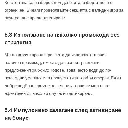
Когато това се разбере след депозита, изборът вече е
ограничен. Винаги проверявайте секцията с валидни игри за
разиграване преди активиране.
5.3
Използване на няколко промокода без
стратегия
Много играчи правят грешката да използват първия
наличен промокод, вместо да сравнят различни
предложения за бонус кодове. Това често води до по-
неизгодни условия или пропуснати по-добри оферти. Един
добре подбран промо код с ясни условия е много по-
ефективен от няколко случайно активирани.
5.4
Импулсивно залагане след активиране
на бонус