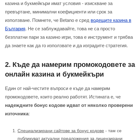
казина и букмейкъри имат условия - изискване за
превъртане, минимални коефициенти или срок за
използване. Помнете, че Betano е сред
водещите казина в
България
. Не се заблуждавайте, това не са просто
безплатни пари за казино игри, това е инструмент и трябва
да знаете как да го използвате и да изградите стратегия.
2.
Къде да намерим промокодовете за
онлайн казина и букмейкъри
Един от най-честите въпроси е къде да намерим
промокодовете, които реално работят. Истината е, че
надеждните бонус кодове идват от няколко проверени
източника
:
Специализирани сайтове за бонус кодове
- там се
публикуват актуални предложения за лицензирани