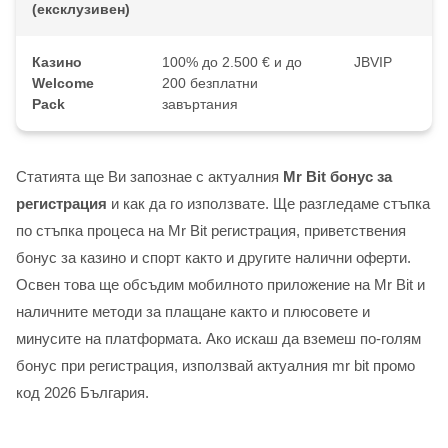
(ексклузивен)
Казино
100% до 2.500 € и до
JBVIP
Welcome
200 безплатни
Pack
завъртания
Статията ще Ви запознае с актуалния
Mr Bit бонус за
регистрация
и как да го използвате. Ще разгледаме стъпка
по стъпка процеса на Mr Bit регистрация, приветствения
бонус за казино и спорт както и другите налични оферти.
Освен това ще обсъдим мобилното приложение на Mr Bit и
наличните методи за плащане както и плюсовете и
минусите на платформата. Ако искаш да вземеш по-голям
бонус при регистрация, използвай актуалния mr bit промо
код 2026 България.