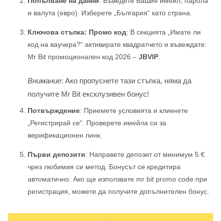
Попълване на данни
: Въведете Вашия имейл, парола
и валута (евро). Изберете „България“ като страна.
Ключова стъпка: Промо код
: В секцията „Имате ли
код на ваучера?“ активирате квадратчето и въвеждате:
Mr Bit промоционален код 2026 –
JBVIP
.
Внимание
: Ако пропуснете тази стъпка, няма да
получите Mr Bit ексклузивен бонус!
Потвърждение
: Приемете условията и кликнете
„Регистрирай се“. Проверете имейла си за
верификационен линк.
Първи депозити
: Направете депозит от минимум 5 €
чрез любимия си метод. Бонусът се кредитира
автоматично. Ако ще използвате mr bit promo code при
регистрация, можете да получите допълнителен бонус.