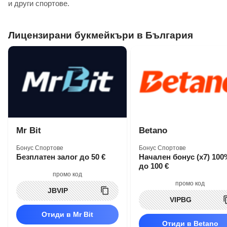
и други спортове.
Лицензирани букмейкъри в България
Mr Bit
Betano
Бонус Спортове
Бонус Спортове
Безплатен залог до 50 €
Начален бонус (x7) 100
до 100 €
промо код
промо код
JBVIP
VIPBG
Отиди в Mr Bit
Отиди в Betano