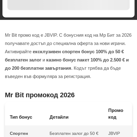
Mr Bit промо код е
JBVIP
. С бонусния код на Мр Бит за 2026
получавате достъп до специална оферта за нови играчи.
Активирайте
ексклузивен спортен бонус 100% до 50 €
безплатен залог
и
казино бонус пакет 100% до 2.500 € и
до 200 безплатни завъртания
. Кодът трябва да бъде
въведен във формуляра за регистрация.
Mr Bit промокод 2026
Промо
Тип бонус
Детайли
код
Спортен
Безплатен залог до 50 €
JBVIP