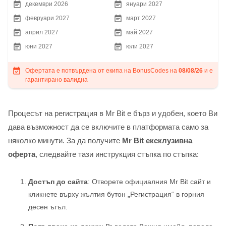
декември 2026
януари 2027
февруари 2027
март 2027
април 2027
май 2027
юни 2027
юли 2027
Офертата е потвърдена от екипа на BonusCodes на
08/08/26
и е
гарантирано валидна
Процесът на регистрация в Mr Bit е бърз и удобен, което Ви
дава възможност да се включите в платформата само за
няколко минути. За да получите
Mr Bit ексклузивна
оферта
, следвайте тази инструкция стъпка по стъпка:
Достъп до сайта
: Отворете официалния Mr Bit сайт и
кликнете върху жълтия бутон „Регистрация“ в горния
десен ъгъл.