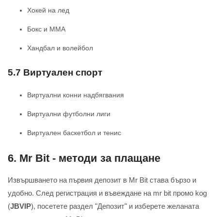
Хокей на лед
Бокс и MMA
Хандбал и волейбол
5.7
Виртуален спорт
Виртуални конни надбягвания
Виртуални футболни лиги
Виртуален баскетбол и тенис
6.
Mr Bit - методи за плащане
Извършването на първия депозит в Mr Bit става бързо и
удобно. След регистрация и въвеждане на mr bit промо kog
(
JBVIP
), посетете раздел "Депозит" и изберете желаната