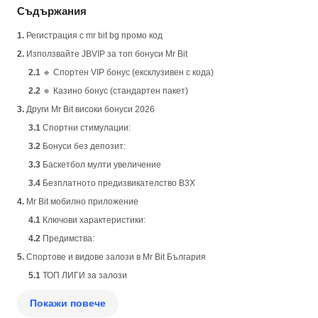
Съдържания
1.
Регистрация с mr bit bg промо код
2.
Използвайте JBVIP за топ бонуси Mr Bit
2.1
🔹 Спортен VIP бонус (ексклузивен с кода)
2.2
🔹 Казино бонус (стандартен пакет)
3.
Други Mr Bit високи бонуси 2026
3.1
Спортни стимулации:
3.2
Бонуси без депозит:
3.3
Баскетбол мулти увеличение
3.4
Безплатното предизвикателство B3X
4.
Mr Bit мобилно приложение
4.1
Ключови характеристики:
4.2
Предимства:
5.
Спортове и видове залози в Mr Bit България
5.1
ТОП ЛИГИ за залози
5.2
Футбол – първенства и турнири
Покажи повече
5.3
Баскетбол