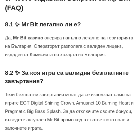
(FAQ)
8.1
✨ Mr Bit легално ли е?
Да,
Mr Bit казино
оперира напълно легално на територията
на България. Операторът разполага с валиден лиценз,
издаден от Комисията по хазарта на България.
8.2
✨ За коя игра са валидни безплатните
завъртания?
Тези безплатни завъртания могат да се използват само на
игрите EGT Digital Shining Crown, Amusnet 10 Burning Heart и
Pragmatic Big Bass Splash. За да отключите своите бонуси,
въведете актуален Mr Bit промо код в съответното поле и
започнете играта.