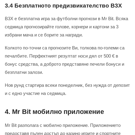
3.4
Безплатното предизвикателство B3X
B3X е безплатна игра за футболни прогнози в Mr Bit. Всяка
седмица прогнозирайте голове, корнери и картони за 3
избрани мача и се борите за награди.
Колкото по-точни са прогнозите Ви, толкова по-големи са
печалбите. Перфектният резултат носи дял от 500 € в
бонус средства, а доброто представяне печели бонуси и
безплатни залози.
Нов рунд стартира всеки понеделник, без нужда от депозит
и с едно участие на седмица.
4.
Mr Bit мобилно приложение
Mr Bit разполага с мобилно приложение. Приложението
предоставя пълен достъп до казино игрите и спортните