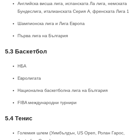
Английска висша лига, испанската Ла лига, немската
Бундеслига, италианската Серия А, френската Лига 1
Шампионска лига и Лига Европа
Първа лига на България
5.3
Баскетбол
НБА
Евролигата
Национална баскетболна лига на България
FIBA международни турнири
5.4
Тенис
Големия шлем (Уимбълдън, US Open, Ролан Гарос,