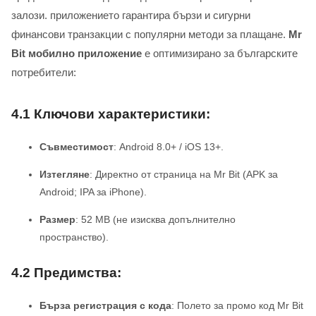
залози. приложението гарантира бързи и сигурни
финансови транзакции с популярни методи за плащане.
Mr
Bit мобилно приложение
е оптимизирано за българските
потребители:
4.1
Ключови характеристики:
Съвместимост
: Android 8.0+ / iOS 13+.
Изтегляне
: Директно от страница на Mr Bit (APK за
Android; IPA за iPhone).
Размер
: 52 MB (не изисква допълнително
пространство).
4.2
Предимства:
Бърза регистрация с кода
: Полето за промо код Mr Bit