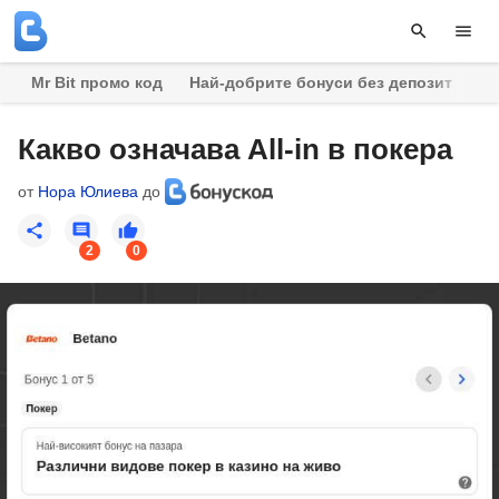
Mr Bit промо код
Най-добрите бонуси без депозит
Ко
Какво означава All-in в покера
от
Нора Юлиева
до
2
0