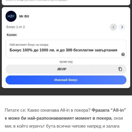
Питате се: Какво означава All-in в покера?
Фразата “All-in”
е може би най-разпознаваемият момент в покера
, онзи
миг, в който играчът бута всички чипове напред и залага