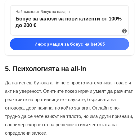
Най-високият бонус на пазара
Бонус за залози за нови клиенти от 100%
до 200 €
Информация за бонус на bet365
5.
Психологията на all-in
Да натиснеш бутона all-in не е просто математика, това е и
акт на увереност. Опитните покер играчи умеят да разчитат
реакциите на противниците - паузите, бързината на
отговора, дори начина, по който залагат. Онлайн е по-
трудно да се чете езикът на тялото, но има други признаци,
например скоростта на решението или честотата на
определени залози.