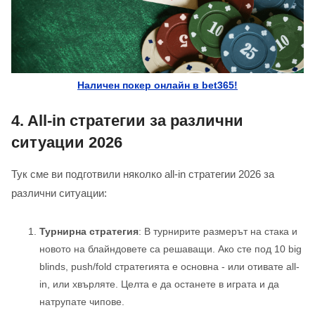
Наличен покер онлайн в bet365!
4.
All-in стратегии за различни
ситуации 2026
Тук сме ви подготвили няколко all-in стратегии 2026 за
различни ситуации:
Турнирна стратегия
: В турнирите размерът на стака и
новото на блайндовете са решаващи. Ако сте под 10 big
blinds, push/fold стратегията е основна - или отивате all-
in, или хвърляте. Целта е да останете в играта и да
натрупате чипове.