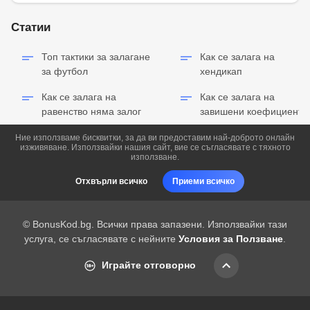
Статии
Топ тактики за залагане
Как се залага на
за футбол
хендикап
Как се залага на
Как се залага на
равенство няма залог
завишени коефициенти
Ние използваме бисквитки, за да ви предоставим най-доброто онлайн
изживяване. Използвайки нашия сайт, вие се съгласявате с тяхното
използване.
Отхвърли всичко
Приеми всичко
© BonusKod.bg. Всички права запазени. Използвайки тази
услуга, се съгласявате с нейните
Условия за Ползване
.
Играйте отговорно