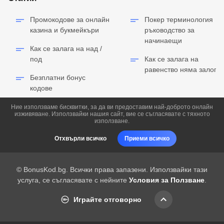
Промокодове за онлайн
Покер терминология
казина и букмейкъри
ръководство за
начинаещи
Как се залага на над /
под
Как се залага на
равенство няма залог
Безплатни бонус
кодове
Ние използваме бисквитки, за да ви предоставим най-доброто онлайн
изживяване. Използвайки нашия сайт, вие се съгласявате с тяхното
използване.
Отхвърли всичко
Приеми всичко
© BonusKod.bg. Всички права запазени. Използвайки тази
услуга, се съгласявате с нейните
Условия за Ползване
.
Играйте отговорно