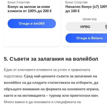
Бонус Спортове
Бонус Спортове
Бонус за залози за нови
Начален бонус (x7) 100
клиенти от 100% до 200 €
до 100 €
промо код
Отиди в bet365
VIPBG
Отиди в Betano
5.
Съвети за залагания на волейбол
Един от ключовите елементи за успех е правилната
подготовка.
Сред най-ценните съвети за залагания на
волейбол са да следите статистиката на отборите, да
обръщате внимание на формата на основните играчи,
както и на мотивацията – турнир или приятелски мач
.
Много важно е да познавате и спецификата на