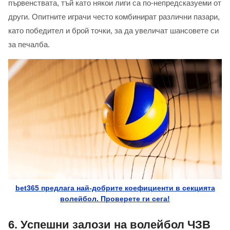
първенствата, тъй като някои лиги са по-непредсказуеми от
други. Опитните играчи често комбинират различни пазари,
като победител и брой точки, за да увеличат шансовете си
за печалба.
bet365 предлага най-добрите коефициенти в секцията
волейбол. Проверете ги сега!
6.
Успешни залози на волейбол ЧЗВ