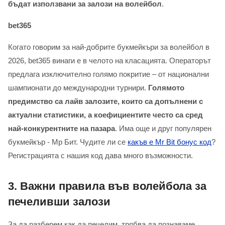
бъдат използвани за залози на волейбол
.
bet365
Когато говорим за най-добрите букмейкъри за волейбол в
2026, bet365 винаги е в челото на класацията. Операторът
предлага изключително голямо покритие – от национални
шампионати до международни турнири.
Голямото
предимство са лайв залозите, които са допълнени с
актуални статистики, а коефициентите често са сред
най-конкурентните на пазара
. Има още и друг популярен
букмейкър - Мр Бит. Чудите ли се
какъв е Mr Bit бонус код
?
Регистрацията с нашия код дава много възможности.
3.
Важни правила във волейбола за
печеливши залози
За да разберем как да печелим, трябва да познаваме