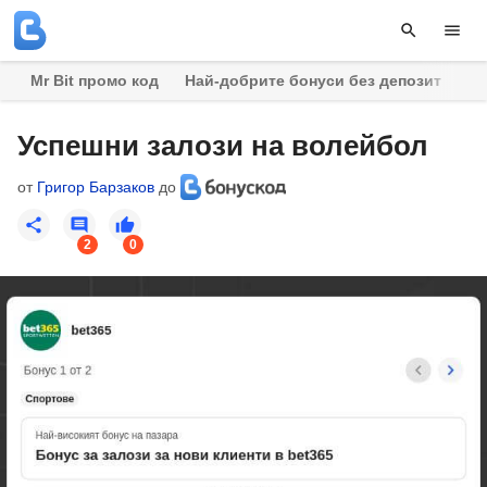
Mr Bit промо код
Най-добрите бонуси без депозит
Ко
Успешни залози на волейбол
от
Григор Барзаков
до
2
0