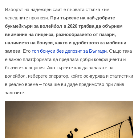
Изборът на надежден сайт е първата стъпка към
успешните прогнози.
При търсене на най-добрите
букмейкъри за волейбол в 2026 трябва да обърнем
внимание на лиценза, разнообразието от пазари,
наличието на бонуси, както и удобството за мобилни
залози
. Ето
топ бонуси без депозит за Българи
. Също така
е важно платформата да предлага добри коефициенти и
бързи изплащания. Ако търсите как да залагате на
волейбол, изберете оператор, който осигурява и статистики
в реално време – това ще ви даде предимство при лайв
залозите.