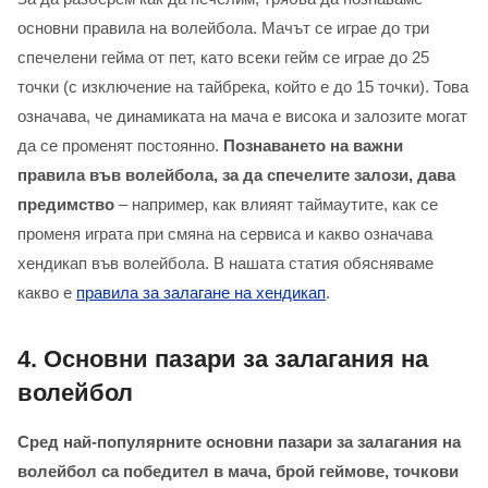
основни правила на волейбола. Мачът се играе до три
спечелени гейма от пет, като всеки гейм се играе до 25
точки (с изключение на тайбрека, който е до 15 точки). Това
означава, че динамиката на мача е висока и залозите могат
да се променят постоянно.
Познаването на важни
правила във волейбола, за да спечелите залози, дава
предимство
– например, как влияят таймаутите, как се
променя играта при смяна на сервиса и какво означава
хендикап във волейбола. В нашата статия обясняваме
какво е
правила за залагане на хендикап
.
4.
Основни пазари за залагания на
волейбол
Сред най-популярните основни пазари за залагания на
волейбол са победител в мача, брой геймове, точкови